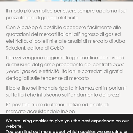
Il modo più semplice per essere sempre aggiornati sui
prezzi italiani di gas ed elettricità
Con AlbaApp è possibile accedere facilmente alle
quotazioni dei mercati italiani all’ingrosso di gas ed
elettricità, ai bollettini e alle analisi di mercato di Alba
Soluzioni, editore di GeEO
I prezzi vengono aggiornati ogni mattina con i valori
di chiusura del giorno precedente dei contratti
front
year
di gas ed elettricità italiani e corredati di grafici
dettagliati sulle tendenze di mercato
Il bollettino settimanale riporta informazioni importanti
sui fattori che influiscono sull’andamento dei prezzi
E’ possibile fruire di ulteriori notizie ed analisi di
mercato acquistandole InApp
We are using cookies to give you the best experience on our
website.
You can find out more about which cookies we are using or